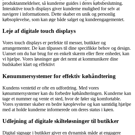
produktanmeldelser, så kunderne guides i deres købsbeslutning.
Interaktive touch displays giver kunderne mulighed for selv at
navigere i informationen. Dette skaber en unik og personlig
købsoplevelse, som kan øge både salget og kundeengagementet.
Leje af digitale touch displays
Vores touch displays er perfekte til messer, butikker og
arrangementer. De kan tilpasses til dine specifikke behov og design.
Uanset om du har brug for en enkelt skærm eller flere enheder, kan
vi hjælpe. Vores løsninger gør det nemt at kommunikere dine
budskaber klart og effektivt
Kønummersystemer for effektiv køhåndtering
Kundens ventetid er ofte en udfordring. Med vores
kønummersystemer kan du forbedre køhåndteringen. Kunderne kan
tage et nummer og vente et sted, hvor de føler sig komfortable.
Vores systemer skaber en bedre køoplevelse og kan samtidig hjælpe
med at holde kunderne informerede om deres status i køen.
Udlejning af digitale skilteløsninger til butikker
Digital signage i butikker giver en dynamisk måde at engagere