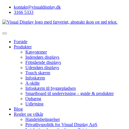
kontakt@visualdisplay.dk
3166 5333
Forside
Produkter
Køsystemer
Indendørs displays
Fritstående displays
Udendørs displays
Touch skærm
Infoskærm
A-skilte
Infoskærm til byggepladsen
Smartboard til undervisning – guide & produkter
Ophæng
Udlejning
Blog
Regler og vilkår
Handelsbetingelser
Privatlivspolitik for Visual Display ApS