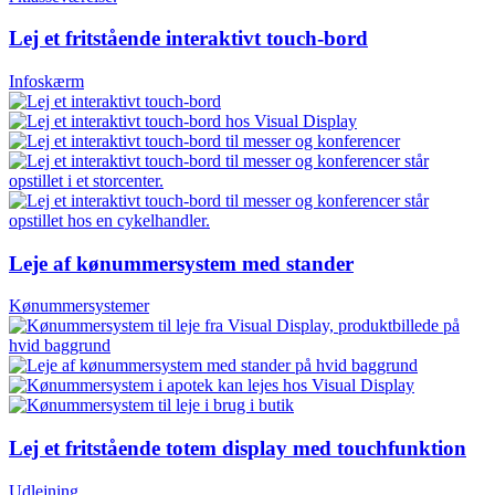
Lej et fritstående interaktivt touch-bord
Infoskærm
Leje af kønummersystem med stander
Kønummersystemer
Lej et fritstående totem display med touchfunktion
Udlejning