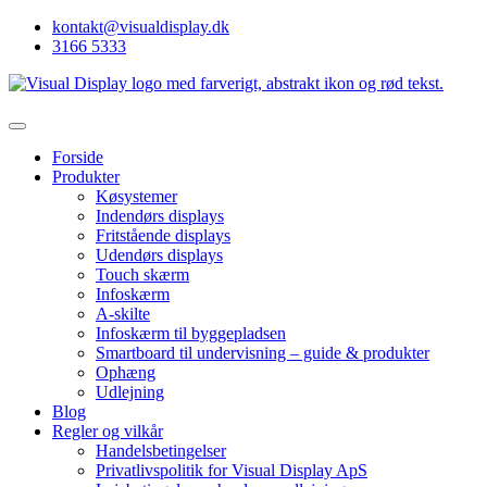
kontakt@visualdisplay.dk
3166 5333
Forside
Produkter
Køsystemer
Indendørs displays
Fritstående displays
Udendørs displays
Touch skærm
Infoskærm
A-skilte
Infoskærm til byggepladsen
Smartboard til undervisning – guide & produkter
Ophæng
Udlejning
Blog
Regler og vilkår
Handelsbetingelser
Privatlivspolitik for Visual Display ApS