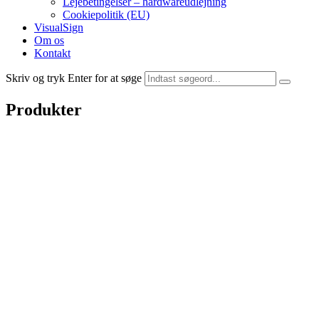
Lejebetingelser – hardwareudlejning
Cookiepolitik (EU)
VisualSign
Om os
Kontakt
Skriv og tryk Enter for at søge
Produkter