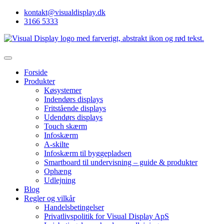
kontakt@visualdisplay.dk
3166 5333
Forside
Produkter
Køsystemer
Indendørs displays
Fritstående displays
Udendørs displays
Touch skærm
Infoskærm
A-skilte
Infoskærm til byggepladsen
Smartboard til undervisning – guide & produkter
Ophæng
Udlejning
Blog
Regler og vilkår
Handelsbetingelser
Privatlivspolitik for Visual Display ApS