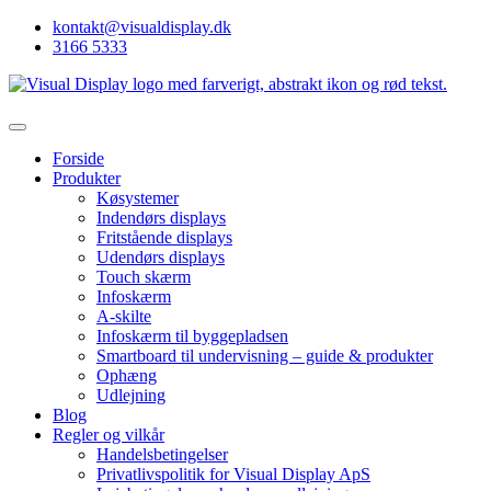
kontakt@visualdisplay.dk
3166 5333
Forside
Produkter
Køsystemer
Indendørs displays
Fritstående displays
Udendørs displays
Touch skærm
Infoskærm
A-skilte
Infoskærm til byggepladsen
Smartboard til undervisning – guide & produkter
Ophæng
Udlejning
Blog
Regler og vilkår
Handelsbetingelser
Privatlivspolitik for Visual Display ApS