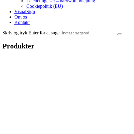
Lejebetingelser – hardwareudlejning
Cookiepolitik (EU)
VisualSign
Om os
Kontakt
Skriv og tryk Enter for at søge
Produkter