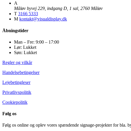
A
Måløv byvej 229, indgang D, 1 sal, 2760 Måløv
T
3166 5333
M
kontakt@visualdisplay.dk
Åbningstider
Man – Fre: 9:00 – 17:00
Lør: Lukket
Søn: Lukket
Regler og vilkår
Handelsebetingelser
Lejebetingleser
Privatlivspolitik
Cookiepolitik
Følg os
Følg os online og oplev vores spændende signage-projekter for bla. by