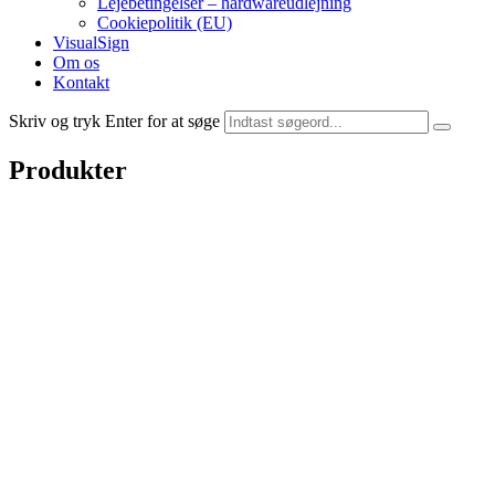
Lejebetingelser – hardwareudlejning
Cookiepolitik (EU)
VisualSign
Om os
Kontakt
Skriv og tryk Enter for at søge
Produkter