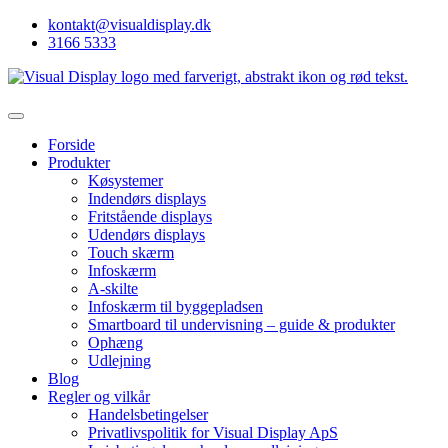
kontakt@visualdisplay.dk
3166 5333
Forside
Produkter
Køsystemer
Indendørs displays
Fritstående displays
Udendørs displays
Touch skærm
Infoskærm
A-skilte
Infoskærm til byggepladsen
Smartboard til undervisning – guide & produkter
Ophæng
Udlejning
Blog
Regler og vilkår
Handelsbetingelser
Privatlivspolitik for Visual Display ApS