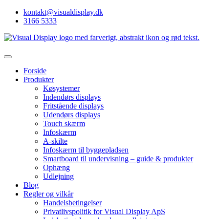
kontakt@visualdisplay.dk
3166 5333
Forside
Produkter
Køsystemer
Indendørs displays
Fritstående displays
Udendørs displays
Touch skærm
Infoskærm
A-skilte
Infoskærm til byggepladsen
Smartboard til undervisning – guide & produkter
Ophæng
Udlejning
Blog
Regler og vilkår
Handelsbetingelser
Privatlivspolitik for Visual Display ApS