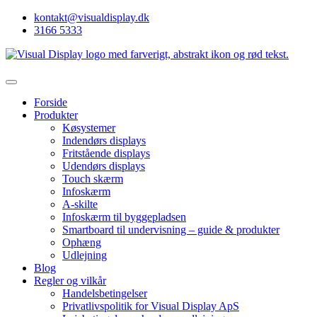
kontakt@visualdisplay.dk
3166 5333
Forside
Produkter
Køsystemer
Indendørs displays
Fritstående displays
Udendørs displays
Touch skærm
Infoskærm
A-skilte
Infoskærm til byggepladsen
Smartboard til undervisning – guide & produkter
Ophæng
Udlejning
Blog
Regler og vilkår
Handelsbetingelser
Privatlivspolitik for Visual Display ApS