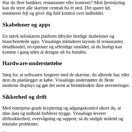
Har du flere butikker, restauranter eller kontorer? Med fjernstyring
kan du styre alle skærme centralt fra ét sted. Det sparer tid,
minimerer fejl og giver dig fuld kontrol over indholdet.
Skabeloner og apps
En stærk infoskærm platform tilbyder færdige skabeloner og
brancherettede apps. Visualsign inkluderer layouts til restauranter,
detailhandel, receptioner og offentlige områder, så du hurtigt kan
komme i gang uden at designe alt fra bunden.
Hardware-understøttelse
Sørg for, at softwaren fungerer med de skærme, du allerede har, eller
dem du planlægger at købe. Visualsign understøtter de fleste
moderne displays og gør det nemt at fremtidssikre dine investeringer.
Sikkerhed og drift
Med enterprise-grade kryptering og adgangskontrol sikrer du, at
dine data og indhold forbliver trygge. Visualsign leverer
driftssikkerhed, overvågning og support, så du undgår nedetid og
tekniske problemer.