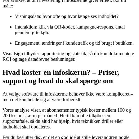
For at sikre, at din investering i infoskærme giver effekt, bør du
måle:
Visningsdata: hvor ofte og hvor længe ses indholdet?
Interaktion: klik via QR-koder, kampagne-respons, antal
gennemførte køb.
Engagement: ændringer i kundetrafik og tid brugt i butikken.
Visualsign tilbyder rapportering og statistik, så du kan dokumentere
ROI og tage datadrevne beslutninger.
Hvad koster en infoskærm? – Priser,
support og hvad du skal spørge om
At vælge software til infoskærme behøver ikke være kompliceret –
men det kan betale sig at være forberedt.
Vores analyse viser, at abonnementer typisk koster mellem 100 og
200 kr. pr. skærm pr. måned. Hertil kan ofte tilkøbes en
supportaftale, så du altid har hjælp, hvis teknikken driller eller
indholdet skal opdateres.
Før du beslutter dig, er det en god idé at stille leverandøren nogle