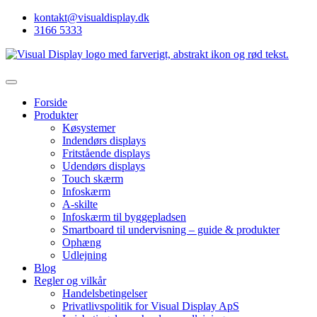
kontakt@visualdisplay.dk
3166 5333
Forside
Produkter
Køsystemer
Indendørs displays
Fritstående displays
Udendørs displays
Touch skærm
Infoskærm
A-skilte
Infoskærm til byggepladsen
Smartboard til undervisning – guide & produkter
Ophæng
Udlejning
Blog
Regler og vilkår
Handelsbetingelser
Privatlivspolitik for Visual Display ApS