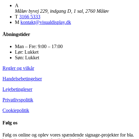
A
Måløv byvej 229, indgang D, 1 sal, 2760 Måløv
T
3166 5333
M
kontakt@visualdisplay.dk
Åbningstider
Man – Fre: 9:00 – 17:00
Lør: Lukket
Søn: Lukket
Regler og vilkår
Handelsebetingelser
Lejebetingleser
Privatlivspolitik
Cookiepolitik
Følg os
Følg os online og oplev vores spændende signage-projekter for bla.