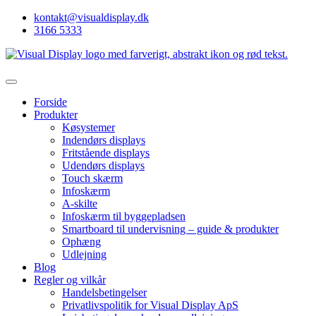
kontakt@visualdisplay.dk
3166 5333
Forside
Produkter
Køsystemer
Indendørs displays
Fritstående displays
Udendørs displays
Touch skærm
Infoskærm
A-skilte
Infoskærm til byggepladsen
Smartboard til undervisning – guide & produkter
Ophæng
Udlejning
Blog
Regler og vilkår
Handelsbetingelser
Privatlivspolitik for Visual Display ApS