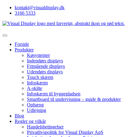
kontakt@visualdisplay.dk
3166 5333
Forside
Produkter
Køsystemer
Indendørs displays
Fritstående displays
Udendørs displays
Touch skærm
Infoskærm
A-skilte
Infoskærm til byggepladsen
Smartboard til undervisning – guide & produkter
Ophæng
Udlejning
Blog
Regler og vilkår
Handelsbetingelser
Privatlivspolitik for Visual Display ApS