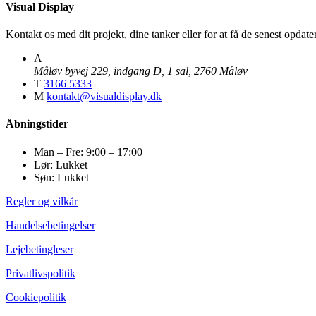
Visual Display
Kontakt os med dit projekt, dine tanker eller for at få de senest opda
A
Måløv byvej 229, indgang D, 1 sal, 2760 Måløv
T
3166 5333
M
kontakt@visualdisplay.dk
Åbningstider
Man – Fre: 9:00 – 17:00
Lør: Lukket
Søn: Lukket
Regler og vilkår
Handelsebetingelser
Lejebetingleser
Privatlivspolitik
Cookiepolitik