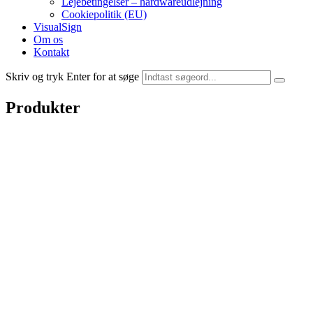
Lejebetingelser – hardwareudlejning
Cookiepolitik (EU)
VisualSign
Om os
Kontakt
Skriv og tryk Enter for at søge
Produkter