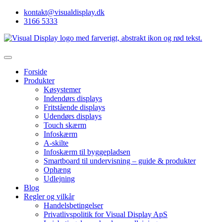
kontakt@visualdisplay.dk
3166 5333
Forside
Produkter
Køsystemer
Indendørs displays
Fritstående displays
Udendørs displays
Touch skærm
Infoskærm
A-skilte
Infoskærm til byggepladsen
Smartboard til undervisning – guide & produkter
Ophæng
Udlejning
Blog
Regler og vilkår
Handelsbetingelser
Privatlivspolitik for Visual Display ApS