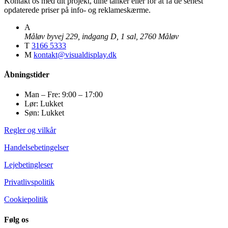
Kontakt os med dit projekt, dine tanker eller for at få de senest
opdaterede priser på info- og reklameskærme.
A
Måløv byvej 229, indgang D, 1 sal, 2760 Måløv
T
3166 5333
M
kontakt@visualdisplay.dk
Åbningstider
Man – Fre: 9:00 – 17:00
Lør: Lukket
Søn: Lukket
Regler og vilkår
Handelsebetingelser
Lejebetingleser
Privatlivspolitik
Cookiepolitik
Følg os