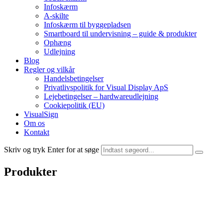
Infoskærm
A-skilte
Infoskærm til byggepladsen
Smartboard til undervisning – guide & produkter
Ophæng
Udlejning
Blog
Regler og vilkår
Handelsbetingelser
Privatlivspolitik for Visual Display ApS
Lejebetingelser – hardwareudlejning
Cookiepolitik (EU)
VisualSign
Om os
Kontakt
Skriv og tryk Enter for at søge
Produkter